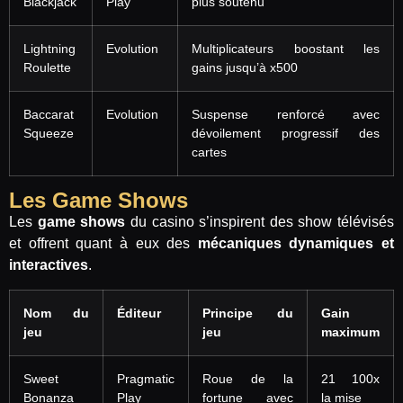
Blackjack
Play
plus soutenu
Lightning
Evolution
Multiplicateurs boostant les
Roulette
gains jusqu’à x500
Baccarat
Evolution
Suspense renforcé avec
Squeeze
dévoilement progressif des
cartes
Les Game Shows
Les
game shows
du casino s’inspirent des show télévisés
et offrent quant à eux des
mécaniques dynamiques et
interactives
.
Nom du
Éditeur
Principe du
Gain
jeu
jeu
maximum
Sweet
Pragmatic
Roue de la
21 100x
Bonanza
Play
fortune avec
la mise