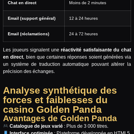
Chat en direct
Moins de 2 minutes
Email (support général)
12 à 24 heures
Email (réclamations)
24 à 72 heures
Les joueurs signalent une
réactivité satisfaisante du chat
en direct
, bien que certaines réponses soient générées via
un système de traduction automatique pouvant altérer la
précision des échanges.
Analyse synthétique des
forces et faiblesses du
casino Golden Panda
Avantages de Golden Panda
Catalogue de jeux varié
: Plus de 3 000 titres.
Interface optimisée
: Plateforme développée en HTML5,