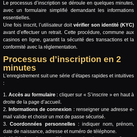
Le processus d’inscription se déroule en quelques minutes,
avec un formulaire simplifié demandant les informations
essentielles.
Une fois inscrit, l’utilisateur doit
vérifier son identité (KYC)
avant d’effectuer un retrait. Cette procédure, commune aux
casinos en ligne, garantit la sécurité des transactions et la
conformité avec la réglementation.
Processus d’inscription en 2
minutes
L’enregistrement suit une série d’étapes rapides et intuitives
:
1.
Accès au formulaire
: cliquer sur « S’inscrire » en haut à
droite de la page d’accueil.
2.
Informations de connexion
: renseigner une adresse e-
mail valide et choisir un mot de passe sécurisé.
3.
Coordonnées personnelles
: indiquer nom, prénom,
date de naissance, adresse et numéro de téléphone.