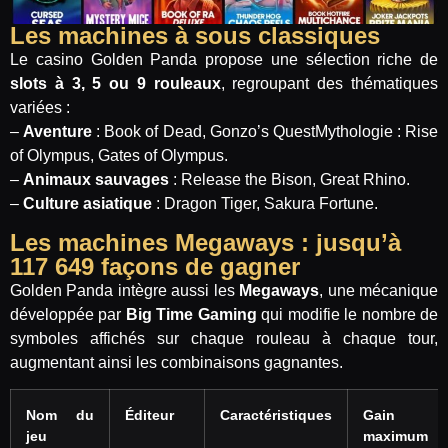
Les machines à sous classiques
Le casino Golden Panda propose une sélection riche de
slots à 3, 5 ou 9 rouleaux
, regroupant des thématiques
variées :
–
Aventure
: Book of Dead, Gonzo’s QuestMythologie : Rise
of Olympus, Gates of Olympus.
–
Animaux sauvages
: Release the Bison, Great Rhino.
–
Culture asiatique
: Dragon Tiger, Sakura Fortune.
Les machines Megaways : jusqu’à
117 649 façons de gagner
Golden Panda intègre aussi les
Megaways
, une mécanique
développée par
Big Time Gaming
qui modifie le nombre de
symboles affichés sur chaque rouleau à chaque tour,
augmentant ainsi les combinaisons gagnantes.
Nom du
Éditeur
Caractéristiques
Gain
jeu
maximum