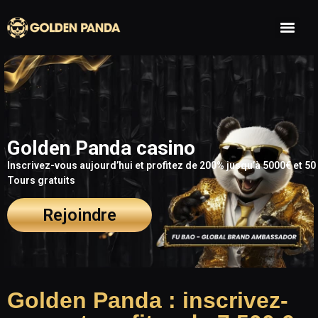
Golden Panda casino
Inscrivez-vous aujourd’hui et profitez de 200% jusqu’à 5000€ et 50
Tours gratuits
Rejoindre
Golden Panda : inscrivez-