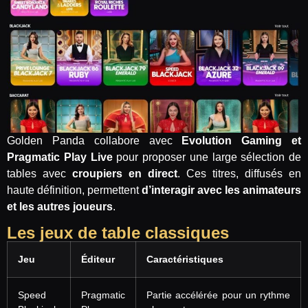
Golden Panda collabore avec
Evolution Gaming et
Pragmatic Play Live
pour proposer une large sélection de
tables avec
croupiers en direct
. Ces titres, diffusés en
haute définition, permettent
d’interagir avec les animateurs
et les autres joueurs
.
Les jeux de table classiques
Jeu
Éditeur
Caractéristiques
Speed
Pragmatic
Partie accélérée pour un rythme