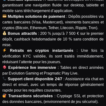
garantissant une navigation fluide sur desktop, tablette et
mobile sans téléchargement d’application.
Multiples solutions de paiement
: Dépôts possibles via
cartes bancaires (Visa, Mastercard), virements bancaires et
cryptos (Bitcoin, Ethereum, Tether, Litecoin, Ripple, Tron).
Bonus attractifs
: 200 % jusqu’à 7 500 € sur le premier
dépôt, cashback hebdomadaire de 10 % sans condition de
mise.
Retraits en cryptos instantanés
: Une fois la
vérification KYC validée, ils sont traités immédiatement,
réduisant l’attente pour les joueurs.
Expérience live immersive
: Tables en direct animées
par Evolution Gaming et Pragmatic Play Live.
Support client disponible 24/7
: Assistance via chat en
direct et email, avec un temps de réponse généralement
rapide pour les requêtes courantes.
Transactions sécurisées
: Cryptage SSL et protection
des données bancaires, (environnement de jeu sécurisé).