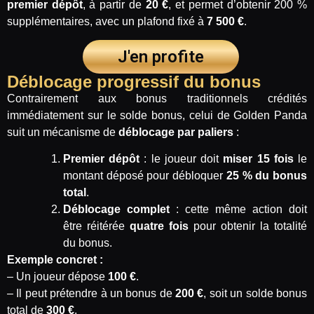
premier dépôt
, à partir de
20 €
, et permet d’obtenir 200 %
supplémentaires, avec un plafond fixé à
7 500 €
.
J'en profite
Déblocage progressif du bonus
Contrairement aux bonus traditionnels crédités
immédiatement sur le solde bonus, celui de Golden Panda
suit un mécanisme de
déblocage par paliers
:
Premier dépôt
: le joueur doit
miser 15 fois
le
montant déposé pour débloquer
25 % du bonus
total
.
Déblocage complet
: cette même action doit
être réitérée
quatre fois
pour obtenir la totalité
du bonus.
Exemple concret :
– Un joueur dépose
100 €
.
– Il peut prétendre à un bonus de
200 €
, soit un solde bonus
total de
300 €
.