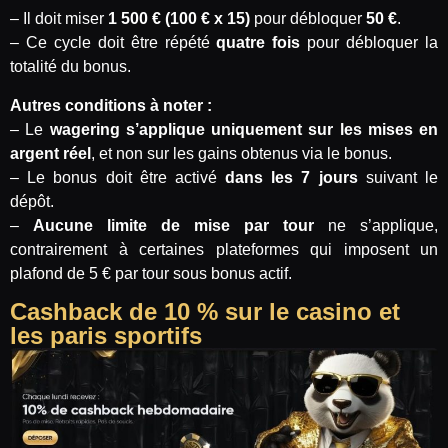
– Il doit miser
1 500 € (100 € x 15)
pour débloquer
50 €
.
– Ce cycle doit être répété
quatre fois
pour débloquer la
totalité du bonus.
Autres conditions à noter :
– Le
wagering s’applique uniquement sur les mises en
argent réel
, et non sur les gains obtenus via le bonus.
– Le bonus doit être activé
dans les 7 jours
suivant le
dépôt.
–
Aucune limite de mise par tour
ne s’applique,
contrairement à certaines plateformes qui imposent un
plafond de 5 € par tour sous bonus actif.
Cashback de 10 % sur le casino et
les paris sportifs