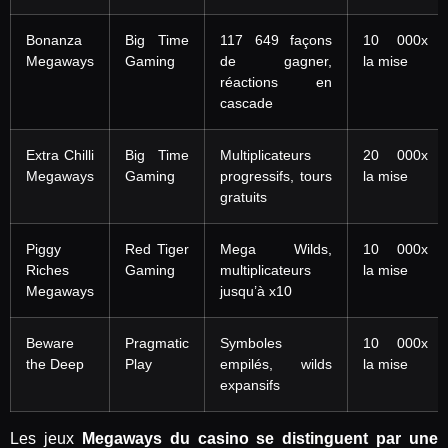
Bonanza
Big Time
117 649 façons
10 000x
Megaways
Gaming
de gagner,
la mise
réactions en
cascade
Extra Chilli
Big Time
Multiplicateurs
20 000x
Megaways
Gaming
progressifs, tours
la mise
gratuits
Piggy
Red Tiger
Mega Wilds,
10 000x
Riches
Gaming
multiplicateurs
la mise
Megaways
jusqu’à x10
Beware
Pragmatic
Symboles
10 000x
the Deep
Play
empilés, wilds
la mise
expansifs
Les jeux
Megaways du casino se distinguent par une