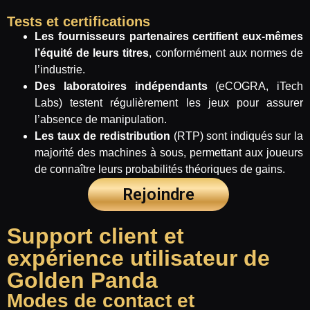
Tests et certifications
Les fournisseurs partenaires certifient eux-mêmes
l’équité de leurs titres
, conformément aux normes de
l’industrie.
Des laboratoires indépendants
(eCOGRA, iTech
Labs) testent régulièrement les jeux pour assurer
l’absence de manipulation.
Les taux de redistribution
(RTP) sont indiqués sur la
majorité des machines à sous, permettant aux joueurs
de connaître leurs probabilités théoriques de gains.
Rejoindre
Support client et
expérience utilisateur de
Golden Panda
Modes de contact et