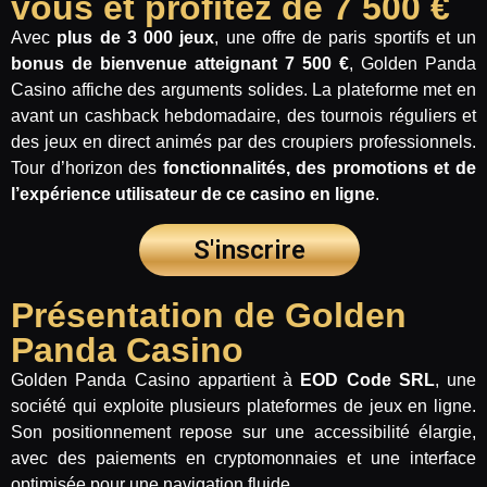
vous et profitez de 7 500 €
Avec
plus de 3 000 jeux
, une offre de paris sportifs et un
bonus de bienvenue atteignant 7 500 €
, Golden Panda
Casino affiche des arguments solides. La plateforme met en
avant un cashback hebdomadaire, des tournois réguliers et
des jeux en direct animés par des croupiers professionnels.
Tour d’horizon des
fonctionnalités, des promotions et de
l’expérience utilisateur de ce casino en ligne
.
S'inscrire
Présentation de Golden
Panda Casino
Golden Panda Casino appartient à
EOD Code SRL
, une
société qui exploite plusieurs plateformes de jeux en ligne.
Son positionnement repose sur une accessibilité élargie,
avec des paiements en cryptomonnaies et une interface
optimisée pour une navigation fluide.