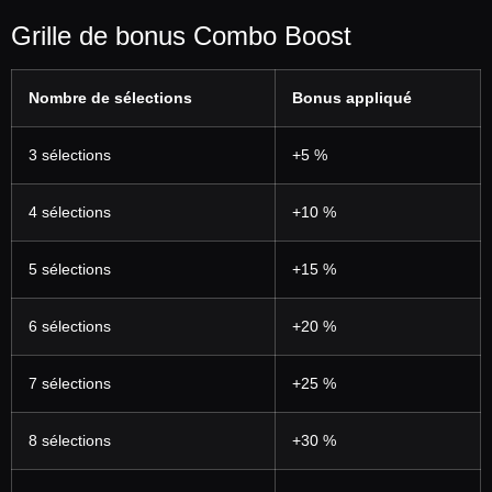
Grille de bonus Combo Boost
Nombre de sélections
Bonus appliqué
3 sélections
+5 %
4 sélections
+10 %
5 sélections
+15 %
6 sélections
+20 %
7 sélections
+25 %
8 sélections
+30 %