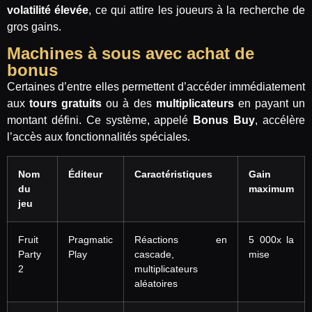
volatilité élevée
, ce qui attire les joueurs à la recherche de
gros gains.
Machines à sous avec achat de
bonus
Certaines d’entre elles permettent d’accéder immédiatement
aux
tours gratuits
ou à des
multiplicateurs
en payant un
montant défini. Ce système, appelé
Bonus Buy
, accélère
l’accès aux fonctionnalités spéciales.
Nom
Éditeur
Caractéristiques
Gain
du
maximum
jeu
Fruit
Pragmatic
Réactions en
5 000x la
Party
Play
cascade,
mise
2
multiplicateurs
aléatoires