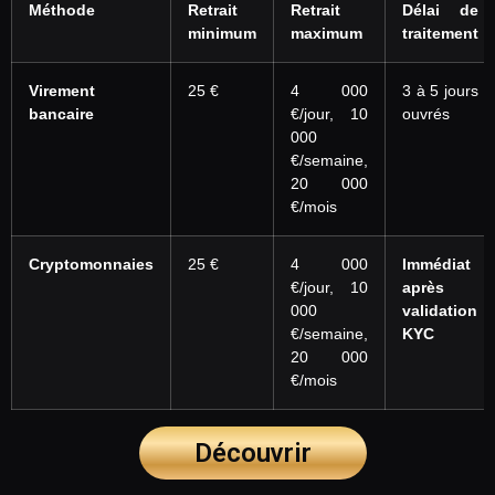
Méthode
Retrait
Retrait
Délai de
minimum
maximum
traitement
Virement
25 €
4 000
3 à 5 jours
bancaire
€/jour, 10
ouvrés
000
€/semaine,
20 000
€/mois
Cryptomonnaies
25 €
4 000
Immédiat
€/jour, 10
après
000
validation
€/semaine,
KYC
20 000
€/mois
Découvrir